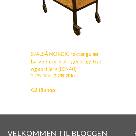
SJÄLSÃ NORDIC rektangulær
barvogn, m. hjul – genbrugstræ
og sort jern (83×40)
2.799,00
kr.
2.239,20
kr.
Gå til shop
VELKOMMEN TIL BLOGGEN