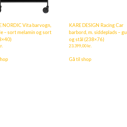
 NORDIC Vita barvogn,
KARE DESIGN Racing Car
de – sort melamin og sort
barbord, m. siddeplads – g
68×40)
og stål (238×76)
r.
23.399,00
kr.
shop
Gå til shop