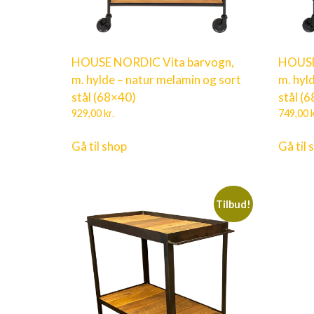
HOUSE NORDIC Vita barvogn,
HOUSE
m. hylde – natur melamin og sort
m. hyl
stål (68×40)
stål (
929,00
kr.
749,00
k
Gå til shop
Gå til 
Tilbud!