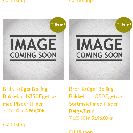
Gå til shop
Gå til shop
Tilbud!
Tilbud!
Brdr. Krüger Bølling
Brdr. Krüger Bølling
Bakkebord Ø50 Egetræ
Bakkebord Ø50 Egetræ
med Plader I Finer
Sortmalet med Plader I
7.410,00
kr.
4.969,00
kr.
Beige/Brun
7.165,00
kr.
5.196,00
kr.
Gå til shop
Gå til shop