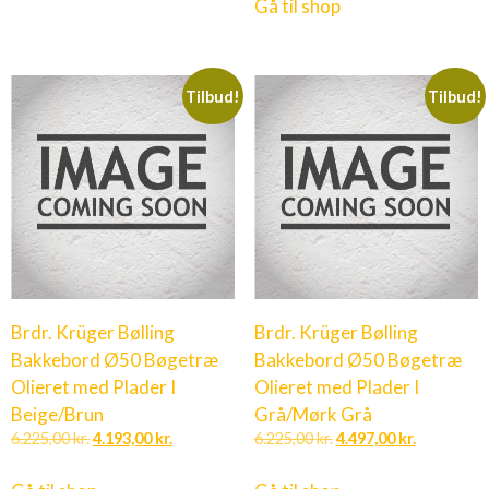
Gå til shop
Tilbud!
Tilbud!
Brdr. Krüger Bølling
Brdr. Krüger Bølling
Bakkebord Ø50 Bøgetræ
Bakkebord Ø50 Bøgetræ
Olieret med Plader I
Olieret med Plader I
Beige/Brun
Grå/Mørk Grå
6.225,00
kr.
4.193,00
kr.
6.225,00
kr.
4.497,00
kr.