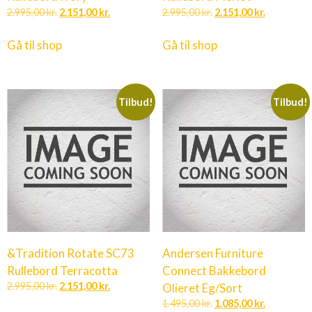
2.995,00
kr.
2.151,00
kr.
2.995,00
kr.
2.151,00
kr.
Gå til shop
Gå til shop
Tilbud!
Tilbud!
&Tradition Rotate SC73
Andersen Furniture
Rullebord Terracotta
Connect Bakkebord
2.995,00
kr.
2.151,00
kr.
Olieret Eg/Sort
1.495,00
kr.
1.085,00
kr.