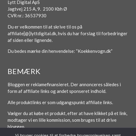
Lytt Digital ApS
Jagtvej 215 A, 9. 2100 Kbh Ø
CVR nr.: 36537930
Du er velkommen til at skrive til os på
affiliate[@]lyttdigital.dk, hvis du har forslag til forbedringer
af siden eller lignende.
Du bedes mærke din henvendelse: “Koekkenvogn.dk”
BEMÆRK
Bloggen er reklamefinansieret. Der annonceres således i
form af affiliate links og andet sponseret indhold.
Alle produktlinks er som udgangspunkt affiliate links.
Vælger du at købe et produkt, efter at have klikket på et link,
modtager vi en lille kommission, som bruges til at drive
bloggen.
Vi bruger cookies til at forbedre brugeroplevelsen samt