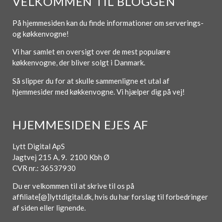
VELKOMMEN TIL BLOGGEN
På hjemmesiden kan du finde informationer om serverings-
og køkkenvogne!
Vi har samlet en oversigt over de mest populære
køkkenvogne, der bliver solgt i Danmark.
Så slipper du for at skulle sammenligne et utal af
hjemmesider med køkkenvogne. Vi hjælper dig på vej!
HJEMMESIDEN EJES AF
Lytt Digital ApS
Jagtvej 215 A, 9. 2100 Kbh Ø
CVR nr.: 36537930
Du er velkommen til at skrive til os på
affiliate[@]lyttdigital.dk, hvis du har forslag til forbedringer
af siden eller lignende.