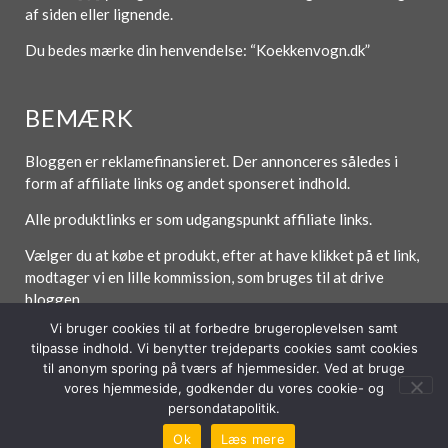
af siden eller lignende.
Du bedes mærke din henvendelse: “Koekkenvogn.dk”
BEMÆRK
Bloggen er reklamefinansieret. Der annonceres således i
form af affiliate links og andet sponseret indhold.
Alle produktlinks er som udgangspunkt affiliate links.
Vælger du at købe et produkt, efter at have klikket på et link,
modtager vi en lille kommission, som bruges til at drive
bloggen.
Vi bruger cookies til at forbedre brugeroplevelsen samt
tilpasse indhold. Vi benytter trejdeparts cookies samt cookies
til anonym sporing på tværs af hjemmesider. Ved at bruge
Forside
Om / Kontakt
Betingelser
vores hjemmeside, godkender du vores cookie- og
persondatapolitik.
© 2026 Lytt Digital ApS
Ok
Læs mere