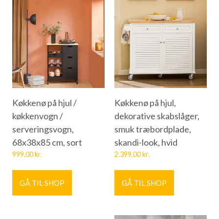
Køkkenø på hjul /
Køkkenø på hjul,
køkkenvogn /
dekorative skabslåger,
serveringsvogn,
smuk træbordplade,
68x38x85 cm, sort
skandi-look, hvid
999,00
kr.
2.399,00
kr.
GÅ TIL SHOP
GÅ TIL SHOP