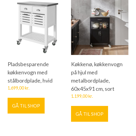
Pladsbesparende
Køkkenø, køkkenvogn
køkkenvogn med
på hjul med
stålbordplade, hvid
metalbordplade,
1.699,00
kr.
60x45x91 cm, sort
1.199,00
kr.
GÅ TIL SHOP
GÅ TIL SHOP