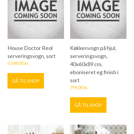
House Doctor Reol
Køkkenvogn på hjul,
serveringsvogn, sort
serveringsvogn,
5.549,00
kr.
40x60x89 cm,
eboniseret eg finish i
sort
GÅ TIL SHOP
799,00
kr.
GÅ TIL SHOP