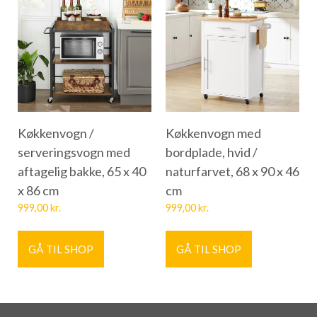
Køkkenvogn /
Køkkenvogn med
serveringsvogn med
bordplade, hvid /
aftagelig bakke, 65 x 40
naturfarvet, 68 x 90 x 46
x 86 cm
cm
999,00
kr.
999,00
kr.
GÅ TIL SHOP
GÅ TIL SHOP