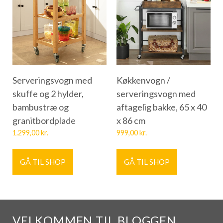
Serveringsvogn med
Køkkenvogn /
skuffe og 2 hylder,
serveringsvogn med
bambustræ og
aftagelig bakke, 65 x 40
granitbordplade
x 86 cm
1.299,00
kr.
999,00
kr.
GÅ TIL SHOP
GÅ TIL SHOP
VELKOMMEN TIL BLOGGEN