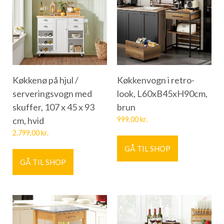
Køkkenø på hjul /
Køkkenvogn i retro-
serveringsvogn med
look, L60xB45xH90cm,
skuffer, 107 x 45 x 93
brun
cm, hvid
999,00
kr.
2.799,00
kr.
GÅ TIL SHOP
GÅ TIL SHOP